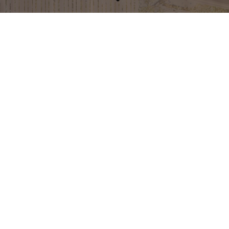
Innovation und Effizienz
TROCKE­NBAU
SCHNELL UND GÜNSTIG MEHR RAUM SCHAFFEN
Trockenbau beschreibt die Anfertigung von
Raumkonstruktionen aus nichttragenden plattenförmigen
Bauteilen. Dabei entstehen durch das Zusammenfügen von
industriell hergestellten Fertigteilen raumbegrenzende
Zwischenwände, Deckenkonstruktionen und Böden.
Verbunden werden die einzelnen Elemente durch Kleben,
Stecken, Schrauben oder Nageln. Gegenüber der massiven
Bauweise mit wasserhaltigen Baustoffen wie Zement und
Mörtel ist die Innengestaltung in Trockenbauweise bedeutend
kostengünstiger, zeitsparender und sauberer!